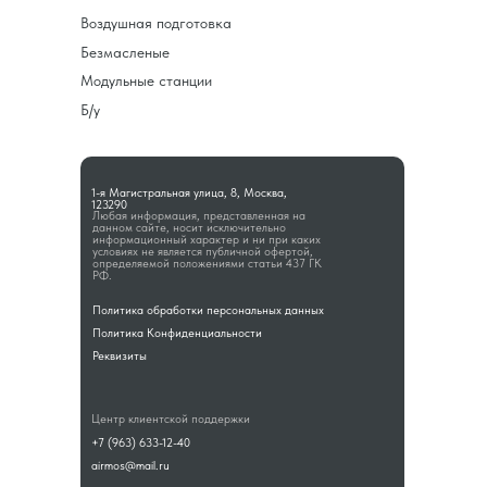
Воздушная подготовка
Безмасленые
Модульные станции
Б/у
1-я Магистральная улица, 8, Москва,
123290
Любая информация, представленная на
данном сайте, носит исключительно
информационный характер и ни при каких
условиях не является публичной офертой,
определяемой положениями статьи 437 ГК
РФ.
Политика обработки персональных данных
Политика Конфиденциальности
Реквизиты
Центр клиентской поддержки
+7 (963) 633-12-40
airmos@mail.ru