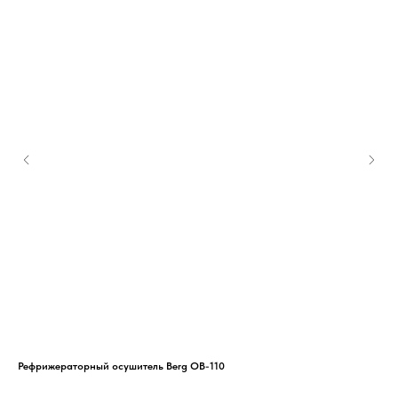
Рефрижераторный осушитель Berg OB-110
Вин