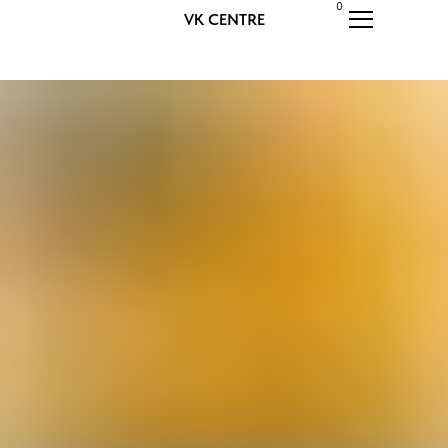
0
VK CENTRE