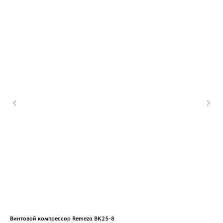
Винтовой компрессор Remeza ВК25-8
Вин