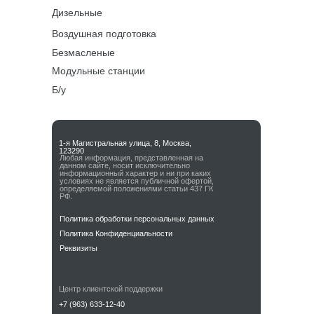
Дизельные
Воздушная подготовка
Безмасленые
Модульные станции
Б/у
1-я Магистральная улица, 8, Москва,
123290
Любая информация, представленная на
данном сайте, носит исключительно
информационный характер и ни при каких
условиях не является публичной офертой,
определяемой положениями статьи 437 ГК
РФ.
Политика обработки персональных данных
Политика Конфиденциальности
Реквизиты
Центр клиентской поддержки
+7 (963) 633-12-40