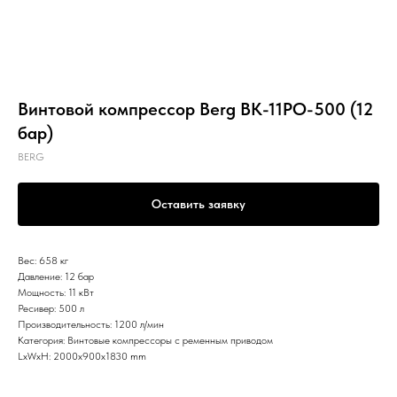
Винтовой компрессор Berg ВК-11РО-500 (12
бар)
BERG
Оставить заявку
Вес: 658 кг
Давление: 12 бар
Мощность: 11 кВт
Ресивер: 500 л
Производительность: 1200 л/мин
Категория: Винтовые компрессоры с ременным приводом
LxWxH: 2000x900x1830 mm