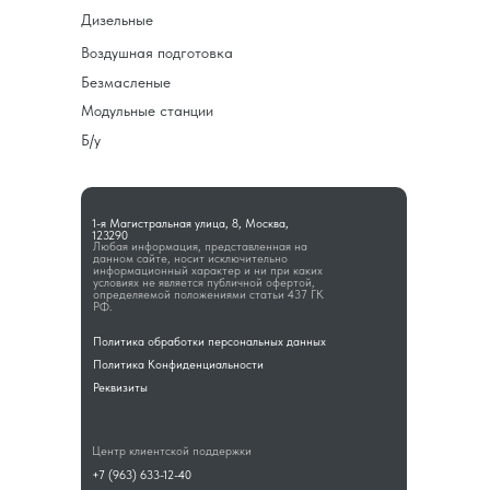
Дизельные
Воздушная подготовка
Безмасленые
Модульные станции
Б/у
1-я Магистральная улица, 8, Москва,
123290
Любая информация, представленная на
данном сайте, носит исключительно
информационный характер и ни при каких
условиях не является публичной офертой,
определяемой положениями статьи 437 ГК
РФ.
Политика обработки персональных данных
Политика Конфиденциальности
Реквизиты
Центр клиентской поддержки
+7 (963) 633-12-40