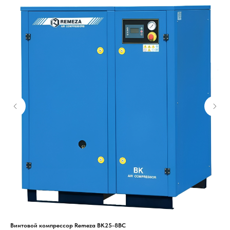
Винтовой компрессор Remeza ВК25-8ВС
Вин