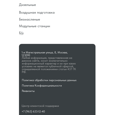
Дизельные
Воздушная подготовка
Безмасленые
Модульные станции
Б/у
1-я Магистральная улица, 8, Москва,
123290
Любая информация, представленная на
данном сайте, носит исключительно
информационный характер и ни при каких
условиях не является публичной офертой,
определяемой положениями статьи 437 ГК
РФ.
Политика обработки персональных данных
Политика Конфиденциальности
Реквизиты
Центр клиентской поддержки
+7 (963) 633-12-40