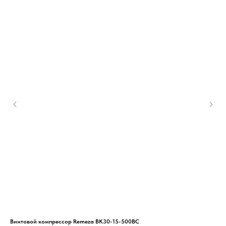
Винтовой компрессор Remeza ВК30-15-500ВС
Вин