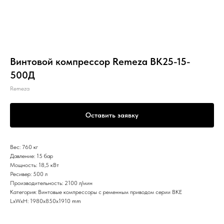
Винтовой компрессор Remeza ВК25-15-
500Д
Remeza
Оставить заявку
Вес: 760 кг
Давление: 15 бар
Мощность: 18,5 кВт
Ресивер: 500 л
Производительность: 2100 л/мин
Категория: Винтовые компрессоры с ременным приводом серии ВКЕ
LxWxH: 1980x850x1910 mm