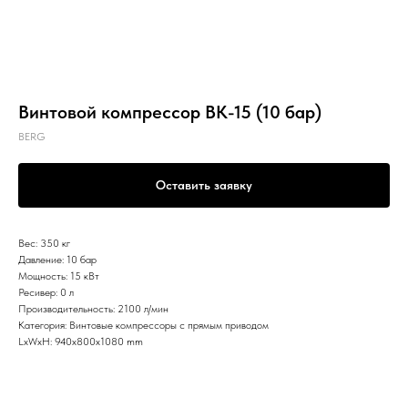
Винтовой компрессор ВК-15 (10 бар)
BERG
Оставить заявку
Вес: 350 кг
Давление: 10 бар
Мощность: 15 кВт
Ресивер: 0 л
Производительность: 2100 л/мин
Категория: Винтовые компрессоры с прямым приводом
LxWxH: 940x800x1080 mm