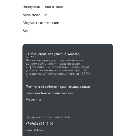
Воздушная подготовка
Безмасленые
Модульные станции
Б/у
1-я Магистральная улица, 8, Москва,
123290
Любая информация, представленная на
данном сайте, носит исключительно
информационный характер и ни при каких
условиях не является публичной офертой,
определяемой положениями статьи 437 ГК
РФ.
Политика обработки персональных данных
Политика Конфиденциальности
Реквизиты
Центр клиентской поддержки
+7 (963) 633-12-40
airmos@mail.ru