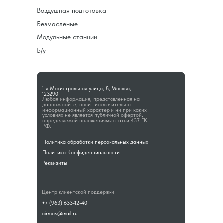
Воздушная подготовка
Безмасленые
Модульные станции
Б/у
1-я Магистральная улица, 8, Москва,
123290
Любая информация, представленная на
данном сайте, носит исключительно
информационный характер и ни при каких
условиях не является публичной офертой,
определяемой положениями статьи 437 ГК
РФ.
Политика обработки персональных данных
Политика Конфиденциальности
Реквизиты
Центр клиентской поддержки
+7 (963) 633-12-40
airmos@mail.ru