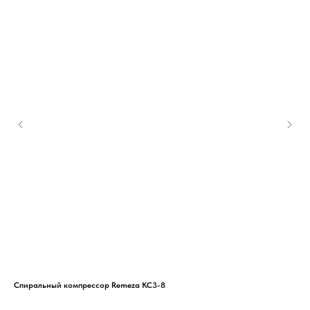
Спиральный компрессор Remeza КС3-8
Вин