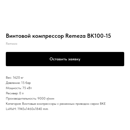
Винтовой компрессор Remeza ВК100-15
Remeza
Оставить заявку
Вес: 1620 кг
Давление: 15 бар
Мощность: 75 кВт
Ресивер: 0 л
Производительность: 9000 л/мин
Категория: Винтовые компрессоры с ременным приводом серии ВКЕ
LxWxH: 1945x1460x1840 mm