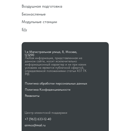
Воздушная подготовка
Безмасленые
Модульные станции
Б/у
1-я Магистральная улица, 8, Москва,
123290
Любая информация, представленная на
данном сайте, носит исключительно
информационный характер и ни при каких
условиях не является публичной офертой,
определяемой положениями статьи 437 ГК
РФ.
Политика обработки персональных данных
Политика Конфиденциальности
Реквизиты
Центр клиентской поддержки
+7 (963) 633-12-40
airmos@mail.ru