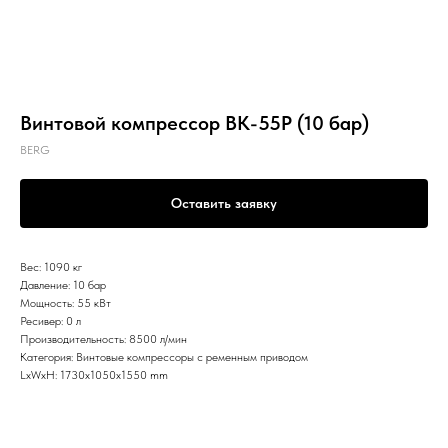
Винтовой компрессор ВК-55Р (10 бар)
BERG
Оставить заявку
Вес: 1090 кг
Давление: 10 бар
Мощность: 55 кВт
Ресивер: 0 л
Производительность: 8500 л/мин
Категория: Винтовые компрессоры с ременным приводом
LxWxH: 1730x1050x1550 mm