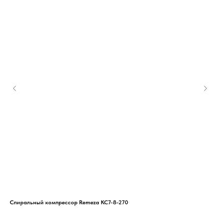
Спиральный компрессор Remeza КС7-8-270
Вин