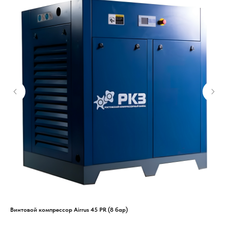
Винтовой компрессор Airrus 45 PR (8 бар)
Вин