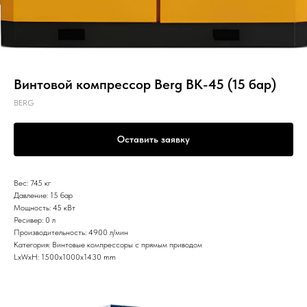
Винтовой компрессор Berg ВК-45 (15 бар)
BERG
Оставить заявку
Вес: 745 кг
Давление: 15 бар
Мощность: 45 кВт
Ресивер: 0 л
Производительность: 4900 л/мин
Категория: Винтовые компрессоры с прямым приводом
LxWxH: 1500x1000x1430 mm