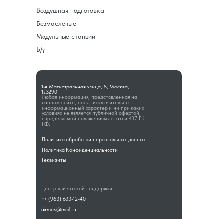
Воздушная подготовка
Безмасленые
Модульные станции
Б/у
1-я Магистральная улица, 8, Москва,
123290
Любая информация, представленная на
данном сайте, носит исключительно
информационный характер и ни при каких
условиях не является публичной офертой,
определяемой положениями статьи 437 ГК
РФ.
Политика обработки персональных данных
Политика Конфиденциальности
Реквизиты
Центр клиентской поддержки
+7 (963) 633-12-40
airmos@mail.ru