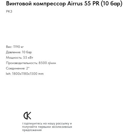
Винтовой компрессор Airrus 55 PR (10 бар)
РКЗ
Оставить заявку
Вес: 1190 кг
Давление: 10 бар
Мощность: 55 кВт
Производительность: 8500 л/мин
Соединение: 2"
lwh: 1800x1180x1500 mm
Подпишитесь на нашу рассылку и
получайте первыми эксклюзивные
предложения