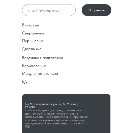
Отправить
Винтовые
Спиральные
Поршневые
Дизельные
Воздушная подготовка
Безмасленые
Модульные станции
Б/у
1-я Магистральная улица, 8, Москва,
123290
Любая информация, представленная на
данном сайте, носит исключительно
информационный характер и ни при каких
условиях не является публичной офертой,
определяемой положениями статьи 437 ГК
РФ.