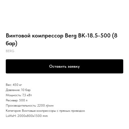
Винтовой компрессор Berg ВК-18.5-500 (8
бар)
BERG
Оставить заявку
Вес: 450 кг
Давление: 10 бар
Мощность: 7,5 кВт
Ресивер: 500 л
Производительность: 2200 л/мин
Категория: Винтовые компрессоры с прямым приводом
LxWxH: 2000x800x1500 mm