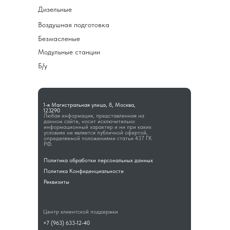
Дизельные
Воздушная подготовка
Безмасленые
Модульные станции
Б/у
1-я Магистральная улица, 8, Москва,
123290
Любая информация, представленная на
данном сайте, носит исключительно
информационный характер и ни при каких
условиях не является публичной офертой,
определяемой положениями статьи 437 ГК
РФ.
Политика обработки персональных данных
Политика Конфиденциальности
Реквизиты
Центр клиентской поддержки
+7 (963) 633-12-40