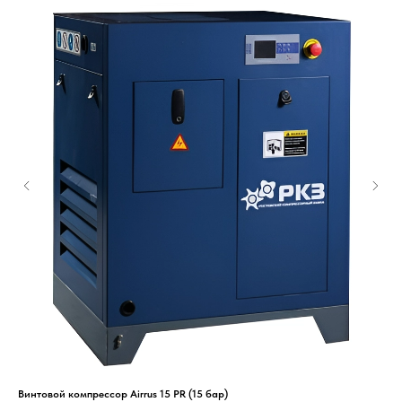
Винтовой компрессор Airrus 15 PR (15 бар)
Вин