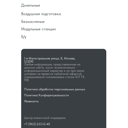
Дизельные
Воздушная подготовка
Безмасленые
Модульные станции
Б/у
1-я Магистральная улица, 8, Москва,
123290
Любая информация, представленная на
данном сайте, носит исключительно
информационный характер и ни при каких
условиях не является публичной офертой,
определяемой положениями статьи 437 ГК
РФ.
Политика обработки персональных данных
Политика Конфиденциальности
Реквизиты
Центр клиентской поддержки
+7 (963) 633-12-40