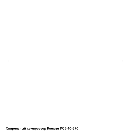
Спиральный компрессор Remeza КС5-10-270
Вин