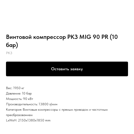
Винтовой компрессор РКЗ MIG 90 PR (10
бар)
РКЗ
Оставить заявку
Вес: 1950 кг
Давление: 10 бар
Мощность: 90 кВт
Производительность: 13800 л/мин
Категория: Винтовые компрессоры с прямым приводом и частотным
преобразованием
LxWxH: 2150x1380x1850 mm