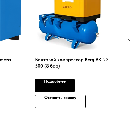
emeza
Винтовой компрессор Berg ВК-22-
Винт
500 (8 бар)
PR (
Подробнее
Оставить заявку