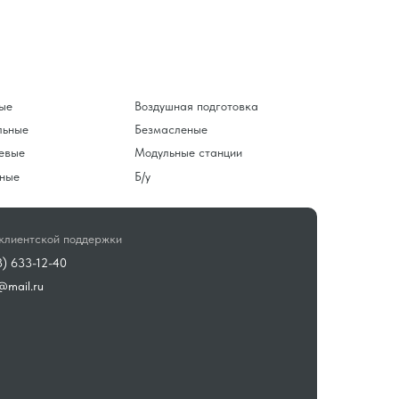
ые
Воздушная подготовка
льные
Безмасленые
евые
Модульные станции
ные
Б/у
клиентской поддержки
3) 633-12-40
@mail.ru