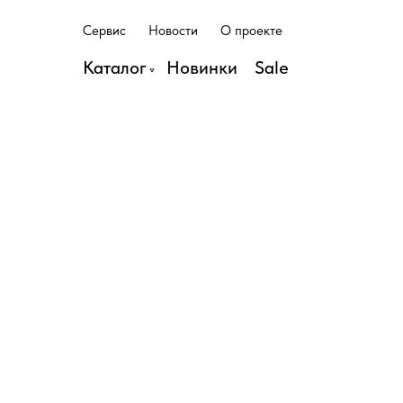
С
е
р
в
и
с
Н
о
в
о
с
т
и
О
п
р
о
е
к
т
е
С
е
р
в
и
с
Н
о
в
о
с
т
и
О
п
р
о
е
к
т
е
Каталог
Н
о
в
и
н
к
и
S
a
l
e
Н
о
в
и
н
к
и
S
a
l
e