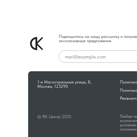
Подпишитесь на нашу рассылку и получа
эксклюзивные предложения
1-я Магистральная улица, 8,
Политика
Москва, 123290
Политик
Реквизит
Любая ин
© ВК Центр 2025
исключит
условиях
положени