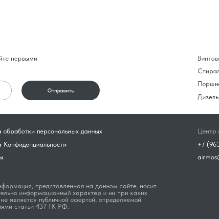
йте первыми
Винтов
Спира
Поршн
Отправить
Дизель
 обработки персональных данных
Центр 
а Конфиденциальности
+7 (96
ы
airmos
формация, представленная на данном сайте, носит
ельно информационный характер и ни при каких
 не является публичной офертой, определяемой
ями статьи 437 ГК РФ.