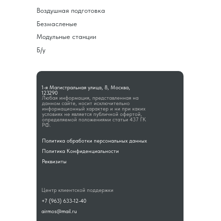
Воздушная подготовка
Безмасленые
Модульные станции
Б/у
1-я Магистральная улица, 8, Москва,
123290
Любая информация, представленная на
данном сайте, носит исключительно
информационный характер и ни при каких
условиях не является публичной офертой,
определяемой положениями статьи 437 ГК
РФ.
Политика обработки персональных данных
Политика Конфиденциальности
Реквизиты
Центр клиентской поддержки
+7 (963) 633-12-40
airmos@mail.ru