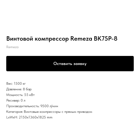
Винтовой компрессор Remeza ВК75Р-8
Remeza
Оставить заявку
Вес: 1500 кг
Давление: 8 бар
Мощность: 55 кВт
Ресивер: 0 л
Производительность: 9500 л/мин
Категория: Винтовые компрессоры с прямым приводом
LxWxH: 2150x1360x1825 mm