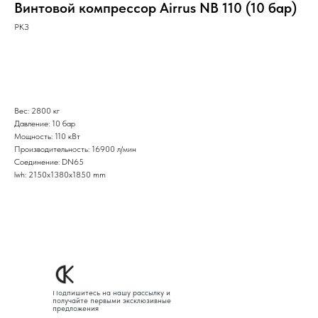
Винтовой компрессор Airrus NB 110 (10 бар)
РКЗ
Оставить заявку
Вес: 2800 кг
Давление: 10 бар
Мощность: 110 кВт
Производительность: 16900 л/мин
Соединение: DN65
lwh: 2150x1380x1850 mm
Подпишитесь на нашу рассылку и
получайте первыми эксклюзивные
предложения