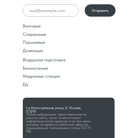
Отправить
Винтовые
Спиральные
Поршневые
Дизельные
Воздушная подготовка
Безмасленые
Модульные станции
Б/у
1-я Магистральная улица, 8, Москва,
123290
Любая информация, представленная на
данном сайте, носит исключительно
информационный характер и ни при каких
условиях не является публичной офертой,
определяемой положениями статьи 437 ГК
РФ.