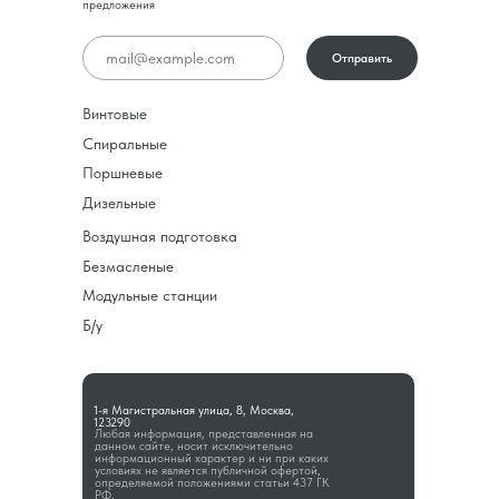
предложения
Отправить
Винтовые
Спиральные
Поршневые
Дизельные
Воздушная подготовка
Безмасленые
Модульные станции
Б/у
1-я Магистральная улица, 8, Москва,
123290
Любая информация, представленная на
данном сайте, носит исключительно
информационный характер и ни при каких
условиях не является публичной офертой,
определяемой положениями статьи 437 ГК
РФ.