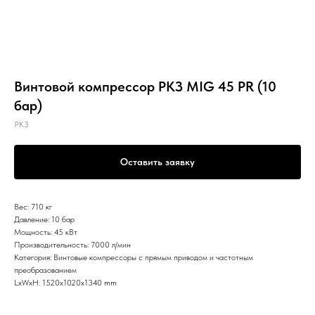
Винтовой компрессор РКЗ MIG 45 PR (10
бар)
РКЗ
Оставить заявку
Вес: 710 кг
Давление: 10 бар
Мощность: 45 кВт
Производительность: 7000 л/мин
Категория: Винтовые компрессоры с прямым приводом и частотным
преобразованием
LxWxH: 1520x1020x1340 mm