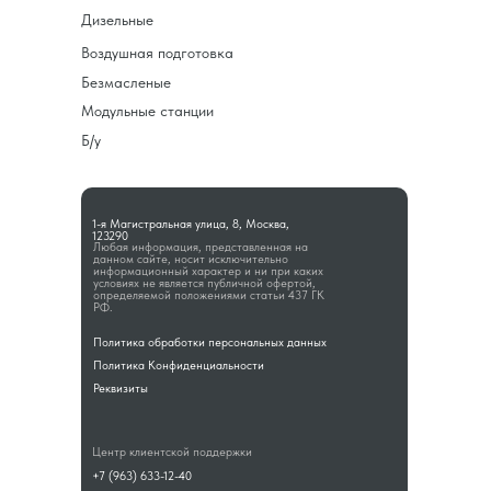
Дизельные
Воздушная подготовка
Безмасленые
Модульные станции
Б/у
1-я Магистральная улица, 8, Москва,
123290
Любая информация, представленная на
данном сайте, носит исключительно
информационный характер и ни при каких
условиях не является публичной офертой,
определяемой положениями статьи 437 ГК
РФ.
Политика обработки персональных данных
Политика Конфиденциальности
Реквизиты
Центр клиентской поддержки
+7 (963) 633-12-40