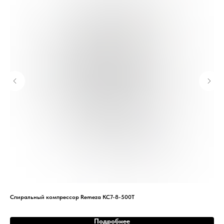
Спиральный компрессор Remeza КС7-8-500Т
Спи
Подробнее