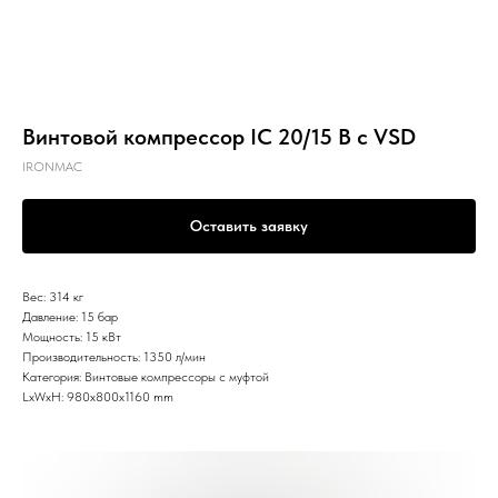
Винтовой компрессор IC 20/15 B с VSD
IRONMAC
Оставить заявку
Вес: 314 кг
Давление: 15 бар
Мощность: 15 кВт
Производительность: 1350 л/мин
Категория: Винтовые компрессоры с муфтой
LxWxH: 980x800x1160 mm