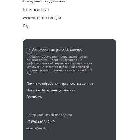
Воздушная подготовка
Безмасленые
Модульные станции
Б/у
1-я Магистральная улица, 8, Москва,
123290
Любая информация, представленная на
данном сайте, носит исключительно
информационный характер и ни при каких
условиях не является публичной офертой,
определяемой положениями статьи 437 ГК
РФ.
Политика обработки персональных данных
Политика Конфиденциальности
Реквизиты
Центр клиентской поддержки
+7 (963) 633-12-40
airmos@mail.ru