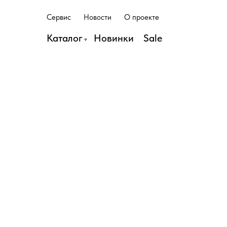
С
е
р
в
и
с
Н
о
в
о
с
т
и
О
п
р
о
е
к
т
е
С
е
р
в
и
с
Н
о
в
о
с
т
и
О
п
р
о
е
к
т
е
Каталог
Н
о
в
и
н
к
и
S
a
l
e
Н
о
в
и
н
к
и
S
a
l
e