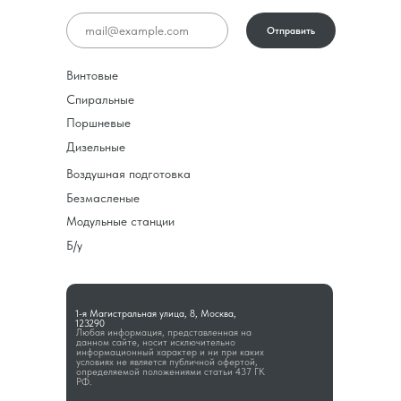
Отправить
Винтовые
Спиральные
Поршневые
Дизельные
Воздушная подготовка
Безмасленые
Модульные станции
Б/у
1-я Магистральная улица, 8, Москва,
123290
Любая информация, представленная на
данном сайте, носит исключительно
информационный характер и ни при каких
условиях не является публичной офертой,
определяемой положениями статьи 437 ГК
РФ.