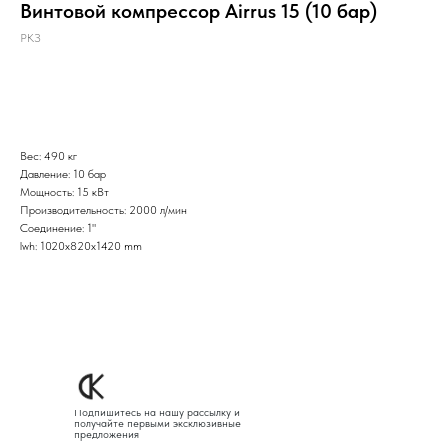
Винтовой компрессор Airrus 15 (10 бар)
РКЗ
Оставить заявку
Вес: 490 кг
Давление: 10 бар
Мощность: 15 кВт
Производительность: 2000 л/мин
Соединение: 1"
lwh: 1020x820x1420 mm
Подпишитесь на нашу рассылку и
получайте первыми эксклюзивные
предложения