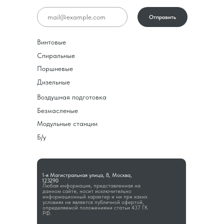
Отправить
Винтовые
Спиральные
Поршневые
Дизельные
Воздушная подготовка
Безмасленые
Модульные станции
Б/у
1-я Магистральная улица, 8, Москва,
123290
Любая информация, представленная на
данном сайте, носит исключительно
информационный характер и ни при каких
условиях не является публичной офертой,
определяемой положениями статьи 437 ГК
РФ.