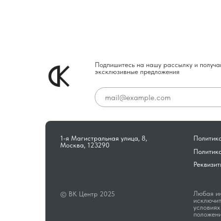
Подпишитесь на нашу рассылку и получа
эксклюзивные предложения
1-я Магистральная улица, 8,
Политика
Москва, 123290
Политик
Реквизит
Любая ин
© ВК Центр 2025
исключит
условиях
положени