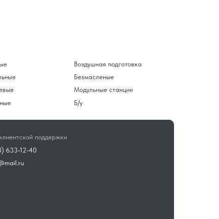
ые
Воздушная подготовка
льные
Безмасленые
евые
Модульные станции
ные
Б/у
клиентской поддержки
3) 633-12-40
@mail.ru