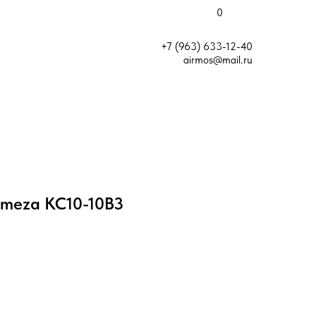
0
+7 (963) 633-12-40
airmos@mail.ru
meza КС10-10В3