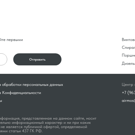
йте первыми
Винтов
Спира
Поршн
Отправить
Дизель
 обработки персональных данных
Центр 
а Конфиденциальности
+7 (96
ы
airmos
формация, представленная на данном сайте, носит
ельно информационный характер и ни при каких
 не является публичной офертой, определяемой
ями статьи 437 ГК РФ.