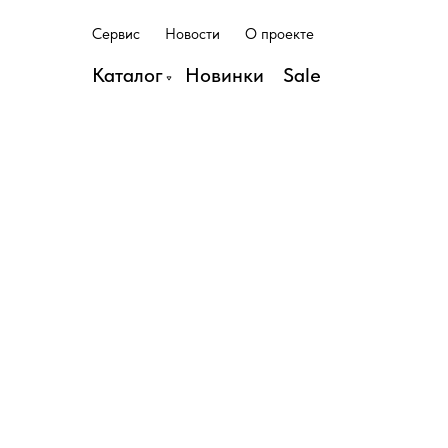
С
е
р
в
и
с
Н
о
в
о
с
т
и
О
п
р
о
е
к
т
е
С
е
р
в
и
с
Н
о
в
о
с
т
и
О
п
р
о
е
к
т
е
Каталог
Н
о
в
и
н
к
и
S
a
l
e
Н
о
в
и
н
к
и
S
a
l
e