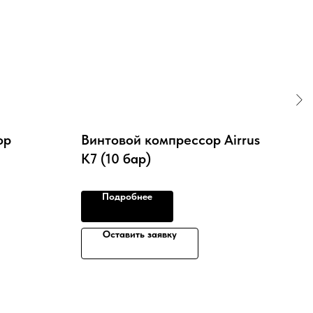
ор
Винтовой компрессор Airrus
Вин
К7 (10 бар)
Re
Подробнее
Оставить заявку