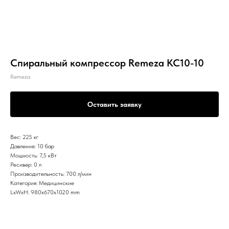
Спиральный компрессор Remeza КС10-10
Remeza
Оставить заявку
Вес: 225 кг
Давление: 10 бар
Мощность: 7,5 кВт
Ресивер: 0 л
Производительность: 700 л/мин
Категория: Медицинские
LxWxH: 980x670x1020 mm