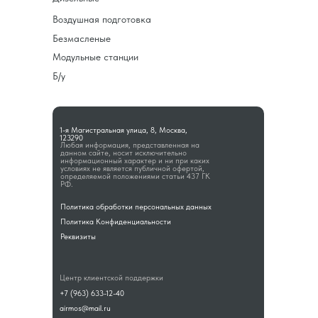
Воздушная подготовка
Безмасленые
Модульные станции
Б/у
1-я Магистральная улица, 8, Москва,
123290
Любая информация, представленная на
данном сайте, носит исключительно
информационный характер и ни при каких
условиях не является публичной офертой,
определяемой положениями статьи 437 ГК
РФ.
Политика обработки персональных данных
Политика Конфиденциальности
Реквизиты
Центр клиентской поддержки
+7 (963) 633-12-40
airmos@mail.ru