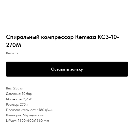
Спиральный компрессор Remeza КС3-10-
270М
Remeza
Оставить заявку
Вес: 230 кг
Давление: 10 бар
Мощность: 2,2 кВт
Ресивер: 270 л
Производительность: 180 л/мин
Категория: Медицинские
LxWxH: 1600x600x1360 mm