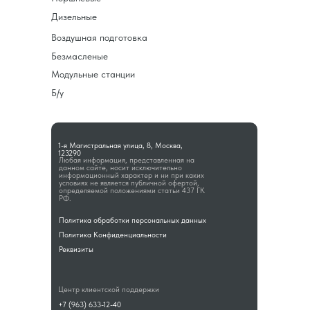
Дизельные
Воздушная подготовка
Безмасленые
Модульные станции
Б/у
1-я Магистральная улица, 8, Москва,
123290
Любая информация, представленная на
данном сайте, носит исключительно
информационный характер и ни при каких
условиях не является публичной офертой,
определяемой положениями статьи 437 ГК
РФ.
Политика обработки персональных данных
Политика Конфиденциальности
Реквизиты
Центр клиентской поддержки
+7 (963) 633-12-40