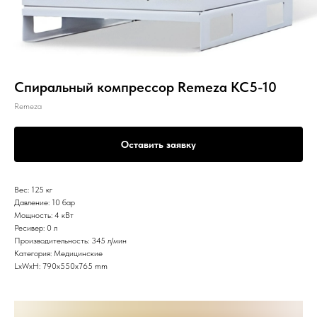
Спиральный компрессор Remeza КС5-10
Remeza
Оставить заявку
Вес: 125 кг
Давление: 10 бар
Мощность: 4 кВт
Ресивер: 0 л
Производительность: 345 л/мин
Категория: Медицинские
LxWxH: 790x550x765 mm