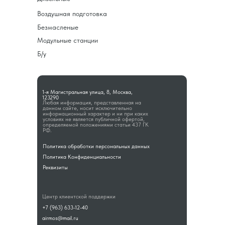
Воздушная подготовка
Безмасленые
Модульные станции
Б/у
1-я Магистральная улица, 8, Москва,
123290
Любая информация, представленная на
данном сайте, носит исключительно
информационный характер и ни при каких
условиях не является публичной офертой,
определяемой положениями статьи 437 ГК
РФ.
Политика обработки персональных данных
Политика Конфиденциальности
Реквизиты
Центр клиентской поддержки
+7 (963) 633-12-40
airmos@mail.ru