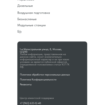
Дизельные
Воздушная подготовка
Безмасленые
Модульные станции
Б/у
1-я Магистральная улица, 8, Москва,
123290
Любая информация, представленная на
данном сайте, носит исключительно
информационный характер и ни при каких
условиях не является публичной офертой,
определяемой положениями статьи 437 ГК
РФ.
Политика обработки персональных данных
Политика Конфиденциальности
Реквизиты
Центр клиентской поддержки
+7 (963) 633-12-40