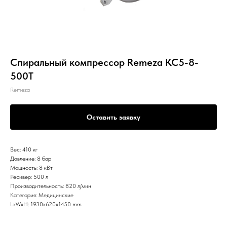
Спиральный компрессор Remeza КС5-8-
500Т
Remeza
Оставить заявку
Вес: 410 кг
Давление: 8 бар
Мощность: 8 кВт
Ресивер: 500 л
Производительность: 820 л/мин
Категория: Медицинские
LxWxH: 1930x620x1450 mm