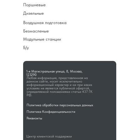
Поршневые
Дизельные
Воздушная подготовка
Безмасленые
Модульные станции
Б/у
1-я Магистральная улица, 8, Москва,
123290
Любая информация, представленная на
данном сайте, носит исключительно
информационный характер и ни при каких
условиях не является публичной офертой,
определяемой положениями статьи 437 ГК
РФ.
Политика обработки персональных данных
Политика Конфиденциальности
Реквизиты
Центр клиентской поддержки