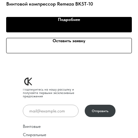
Винтовой компрессор Remeza ВК5Т-10
Ви
Подробнее
Оставить заявку
Подпишитесь на нашу рассылку и
получайте первыми эксклюзивные
предложения
Отправить
Винтовые
Спиральные