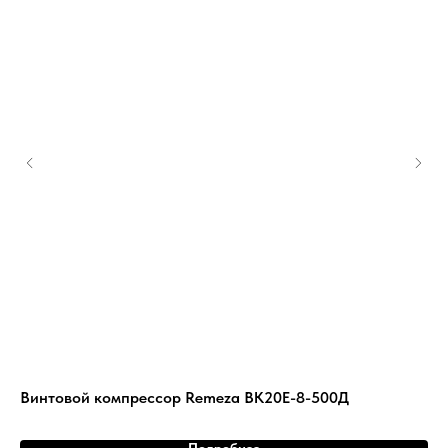
Винтовой компрессор Remeza ВК20Е-8-500Д
Ви