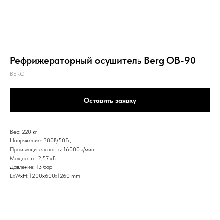
Рефрижераторный осушитель Berg OB-90
BERG
Оставить заявку
Вес: 220 кг
Напряжение: 380В/50Гц
Производительность: 16000 л/мин
Мощность: 2,57 кВт
Давление: 13 бар
LxWxH: 1200x600x1260 mm