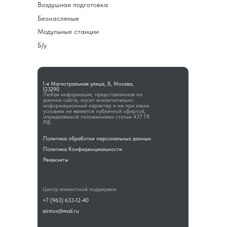
Воздушная подготовка
Безмасленые
Модульные станции
Б/у
1-я Магистральная улица, 8, Москва,
123290
Любая информация, представленная на
данном сайте, носит исключительно
информационный характер и ни при каких
условиях не является публичной офертой,
определяемой положениями статьи 437 ГК
РФ.
Политика обработки персональных данных
Политика Конфиденциальности
Реквизиты
Центр клиентской поддержки
+7 (963) 633-12-40
airmos@mail.ru