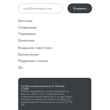
Отправить
Винтовые
Спиральные
Поршневые
Дизельные
Воздушная подготовка
Безмасленые
Модульные станции
Б/у
1-я Магистральная улица, 8, Москва,
123290
Любая информация, представленная на
данном сайте, носит исключительно
информационный характер и ни при каких
условиях не является публичной офертой,
определяемой положениями статьи 437 ГК
РФ.