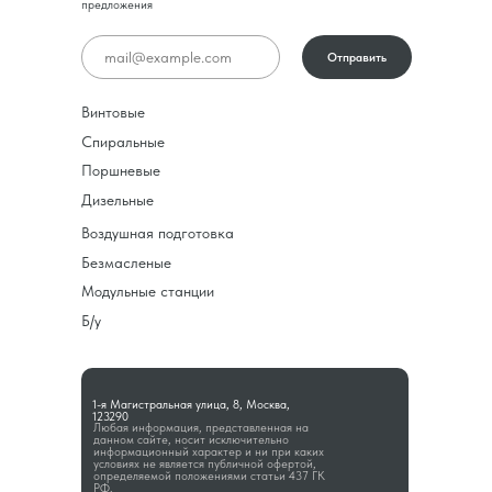
предложения
Отправить
Винтовые
Спиральные
Поршневые
Дизельные
Воздушная подготовка
Безмасленые
Модульные станции
Б/у
1-я Магистральная улица, 8, Москва,
123290
Любая информация, представленная на
данном сайте, носит исключительно
информационный характер и ни при каких
условиях не является публичной офертой,
определяемой положениями статьи 437 ГК
РФ.