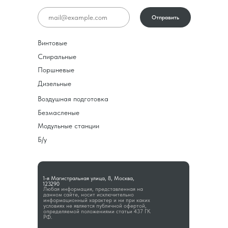
Отправить
Винтовые
Спиральные
Поршневые
Дизельные
Воздушная подготовка
Безмасленые
Модульные станции
Б/у
1-я Магистральная улица, 8, Москва,
123290
Любая информация, представленная на
данном сайте, носит исключительно
информационный характер и ни при каких
условиях не является публичной офертой,
определяемой положениями статьи 437 ГК
РФ.