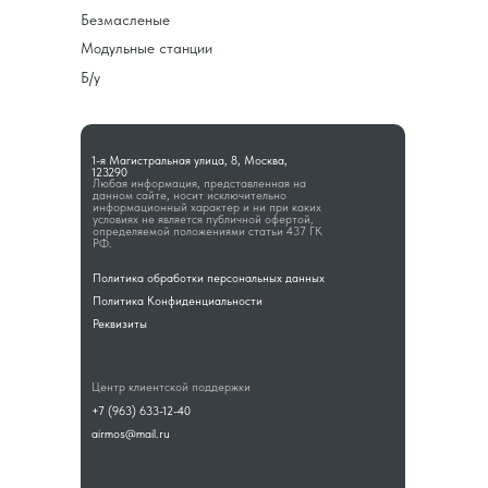
Безмасленые
Модульные станции
Б/у
1-я Магистральная улица, 8, Москва,
123290
Любая информация, представленная на
данном сайте, носит исключительно
информационный характер и ни при каких
условиях не является публичной офертой,
определяемой положениями статьи 437 ГК
РФ.
Политика обработки персональных данных
Политика Конфиденциальности
Реквизиты
Центр клиентской поддержки
+7 (963) 633-12-40
airmos@mail.ru