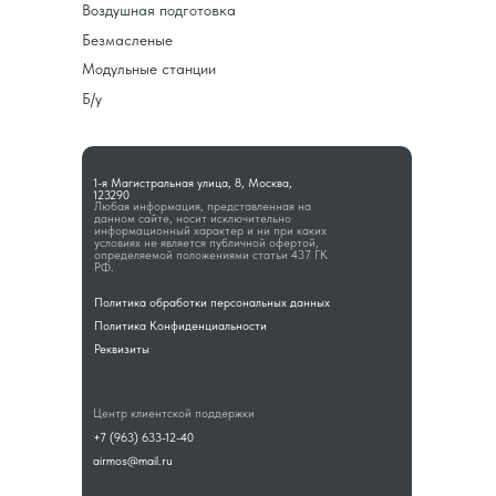
Воздушная подготовка
Безмасленые
Модульные станции
Б/у
1-я Магистральная улица, 8, Москва,
123290
Любая информация, представленная на
данном сайте, носит исключительно
информационный характер и ни при каких
условиях не является публичной офертой,
определяемой положениями статьи 437 ГК
РФ.
Политика обработки персональных данных
Политика Конфиденциальности
Реквизиты
Центр клиентской поддержки
+7 (963) 633-12-40
airmos@mail.ru