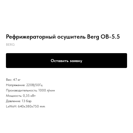
Рефрижераторный осушитель Berg OB-5.5
BERG
Оставить заявку
Вес: 47 кг
Напряжение: 220В/50Гц
Производительность: 1000 л/мин
Мощность: 0,35 кВт
Давление: 13 бар
LxWxH: 640x380x750 mm