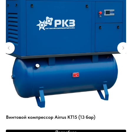
Винтовой компрессор Airrus КT15 (13 бар)
Ви