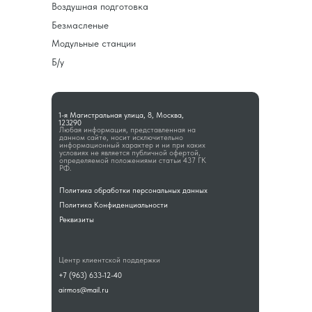
Воздушная подготовка
Безмасленые
Модульные станции
Б/у
1-я Магистральная улица, 8, Москва,
123290
Любая информация, представленная на
данном сайте, носит исключительно
информационный характер и ни при каких
условиях не является публичной офертой,
определяемой положениями статьи 437 ГК
РФ.
Политика обработки персональных данных
Политика Конфиденциальности
Реквизиты
Центр клиентской поддержки
+7 (963) 633-12-40
airmos@mail.ru