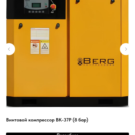
Винтовой компрессор ВК-37Р (8 бар)
Ви