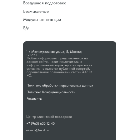
Воздушная подготовка
Безмасленые
Модульные станции
Б/у
1-я Магистральная улица, 8, Москва,
123290
Любая информация, представленная на
данном сайте, носит исключительно
информационный характер и ни при каких
условиях не является публичной офертой,
определяемой положениями статьи 437 ГК
РФ.
Политика обработки персональных данных
Политика Конфиденциальности
Реквизиты
Центр клиентской поддержки
+7 (963) 633-12-40
airmos@mail.ru